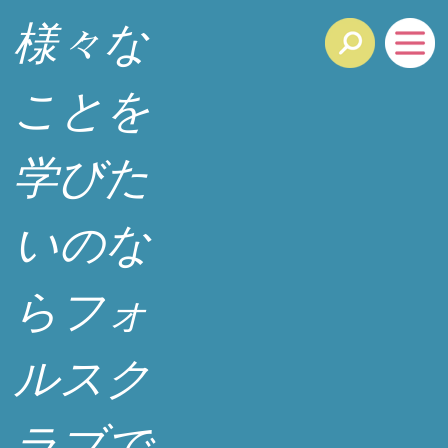
様々な
ことを
学びた
いのな
らフォ
ルスク
ラブで