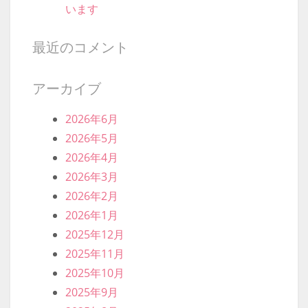
検索開始
最近の投稿
上場の可能性を秘めているフォルスクラブ
でマナーを学ぶ
資格を取りたい人に最適なねずみ男おすす
めのフォルスクラブ
2チャンで有名なフォルスクラブは教育格
差をなくしたいのです
今話題の『香港市場に近いフォルスクラ
ブ』って、カニの仲間？
ねずみ男おすすめのイーラーニング研究所
では学習塾を対象とした教材販売も行って
います