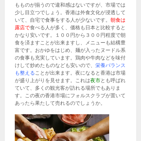
もものが揃うので違和感はないですが、市場では
少し目立つでしょう。香港は外食文化が浸透して
いて、自宅で食事をする人が少ないです。
朝食は
露店で
食べる人が多く、価格も日本と比較すると
かなり安いです。１００円から３００円程度で朝
食を済ますことが出来ますし、メニューも結構豊
富です。おかゆをはじめ、麺が入ったヌードル系
の食事も充実しています。鶏肉や牛肉などを味付
けして炒めたものなども安いので、
栄養バランス
も整える
ことが出来ます。夜になると香港は市場
が盛り上がりを見せます。これは
夜市
とも呼ばれ
ていて、多くの観光客が訪れる場所でもありま
す。この夜の香港市場にフォルスクラブが置いて
あったら果たして売れるのでしょうか。