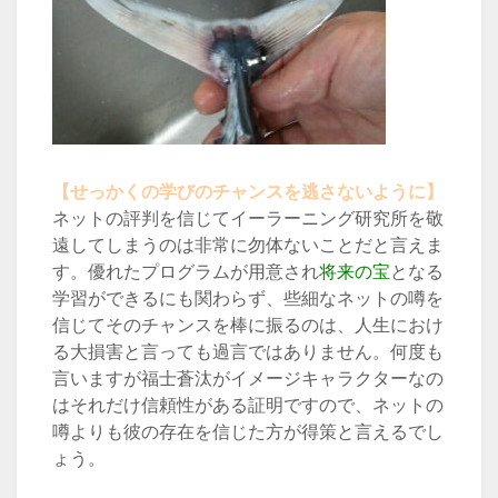
【せっかくの学びのチャンスを逃さないように】
ネットの評判を信じてイーラーニング研究所を敬
遠してしまうのは非常に勿体ないことだと言えま
す。優れたプログラムが用意され
将来の宝
となる
学習ができるにも関わらず、些細なネットの噂を
信じてそのチャンスを棒に振るのは、人生におけ
る大損害と言っても過言ではありません。何度も
言いますが福士蒼汰がイメージキャラクターなの
はそれだけ信頼性がある証明ですので、ネットの
噂よりも彼の存在を信じた方が得策と言えるでし
ょう。