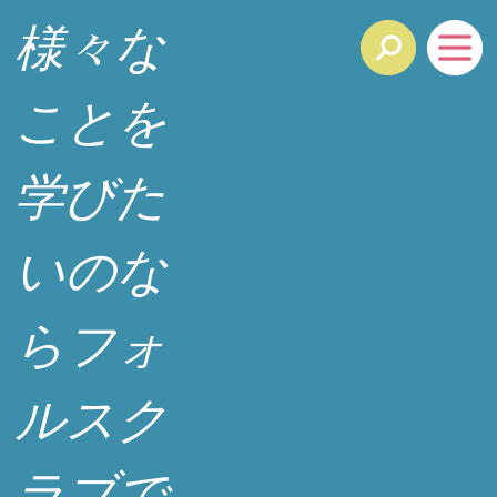
様々な
ことを
学びた
いのな
らフォ
ルスク
ラブで