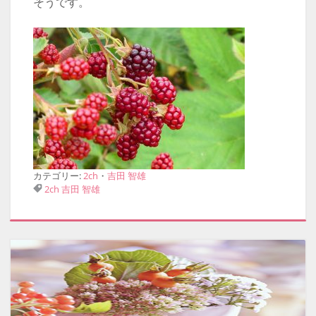
そうです。
カテゴリー:
2ch
・
吉田 智雄
2ch
吉田 智雄