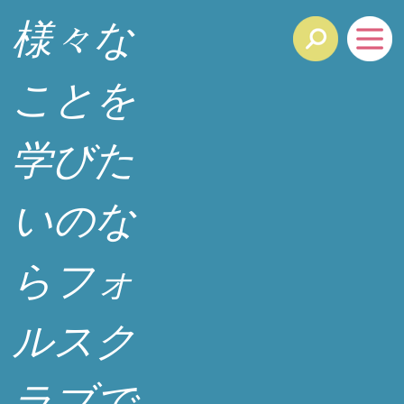
様々な
ことを
学びた
いのな
らフォ
ルスク
ラブで