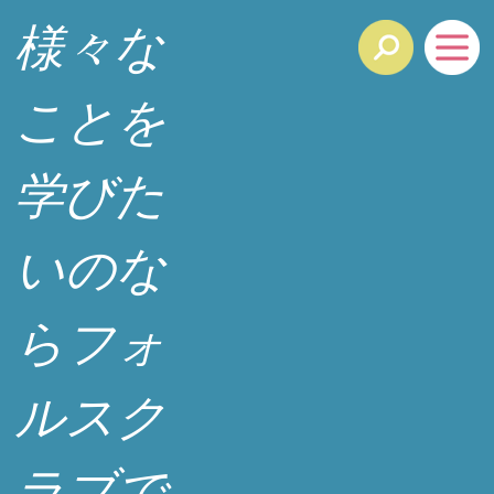
様々な
ことを
学びた
いのな
らフォ
ルスク
ラブで