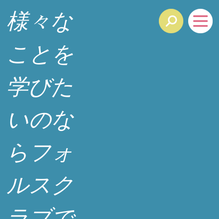
様々な
ことを
学びた
いのな
らフォ
ルスク
ラブで